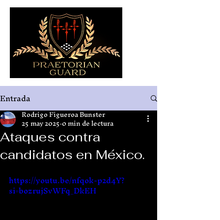
Entrada
Rodrigo Figueroa Bunster
25 may 2025
0 min de lectura
Ataques contra
candidatos en México.
https://youtu.be/nfqok-p2d4Y?
si=bozrujSvWFq_DkEH